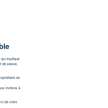
ble
qui explique
ot de passe,
opriétaire du
ous invitons à
ci de votre